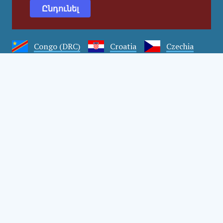
Ընդունել
Armenia
Austria
Bulgaria
Congo (DRC)
Croatia
Czechia
Georgia
Germany
Hungary
India
Mexico
Moldova
Montenegro
Romania
Serbia
Slovakia
Slovenia
Türkiye
Uganda
Ukraine
© 2009-2026 SIA Social Impact Award gemeinnützige