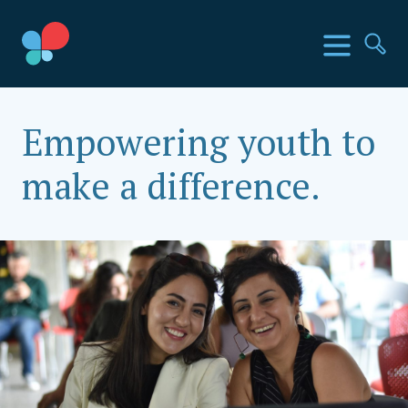
Skip
to
SIA երկրներ
Ընտր
Որ
content
Social Impact Award Armenia
Empowering youth to
make a difference.