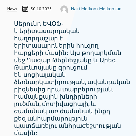
Progra
CREATED ON
ՀԵՂԻՆԱԿ
Nairi Melkom Melkomian
News
30.10.2023
COORDINATOR, TEAM MEMBER
nairi.melkom-melkomian@socialimpactaw
Սերունդ ԵՎՕՖ-
ն երիտասարդական
հաղորդաշար է
երիտասարդներին հուզող
հարցերի մասին։ Այս թողարկման
մեջ Ղազար Թեքնեջյանը և Արեգ
Թադևոսյանը զրուցում
են սոցիալական
ձեռնարկատիրության, ավանդական
բիզնեսից դրա տարբերության,
համայնքային խնդիրների
լուծման, մոտիվացիայի, և
ժամանակ առ ժամանակ ինքդ
քեզ անհարմարություն
պատճառելու անհրաժեշտության
մասին: