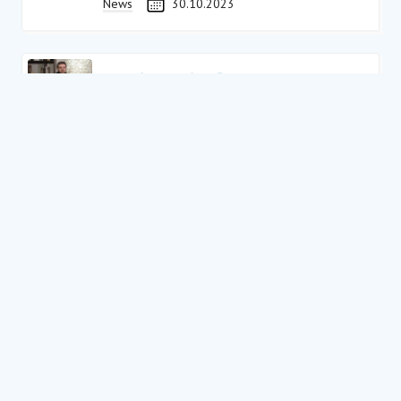
News
30.10.2023
Սոցիալական
ձեռնարկատիրություն։
Մարտահրավերներ և
հեռանկարներ
News
08.07.2023
Սոցիալական
տնտեսություն։ Ի՞նչ է
սոցիալական
տնտեսությունը
News
23.05.2023