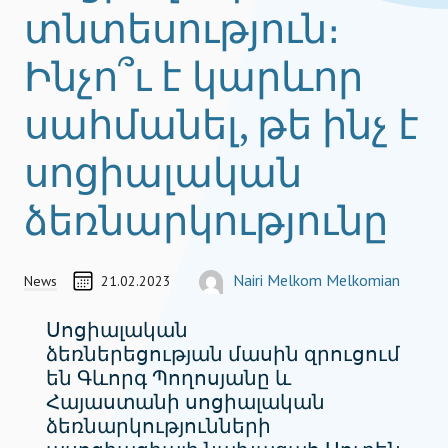
տնտեսություն։
Ինչո՞ւ է կարևոր
սահմանել, թե ինչ է
սոցիալական
ձեռնարկությունը
Progra
CREATED ON
ՀԵՂԻՆԱԿ
Nairi Melkom Melkomian
News
21.02.2023
COORDINATOR, TEAM MEMBER
nairi.melkom-melkomian@socialimpactaw
Սոցիալական
ձեռներեցության մասին զրուցում
են Գևորգ Պողոսյանը և
Հայաստանի սոցիալական
ձեռնարկությունների