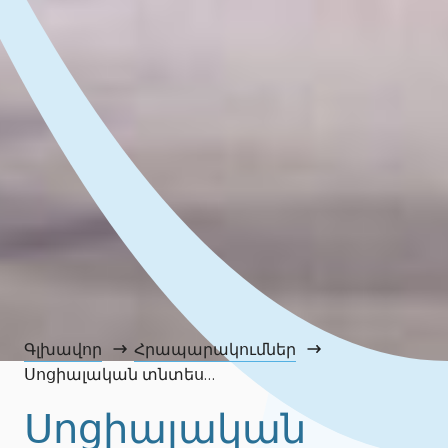
Գլխավոր
Հրապարակումներ
Սոցիալական տնտեսություն։ Ինչո՞ւ է կարևոր սահմանել, թե ինչ է սոցիալական ձեռնարկությունը
Սոցիալական