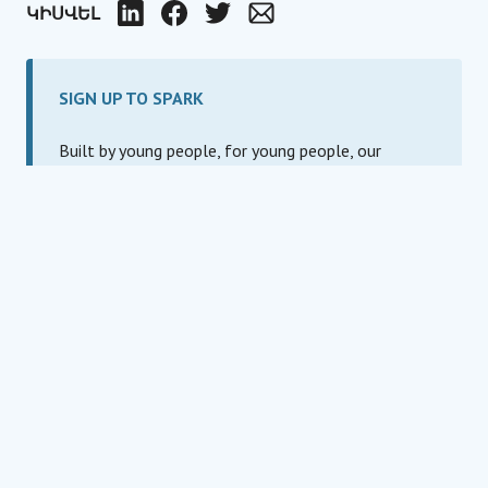
ԿԻՍՎԵԼ
LinkedIn
Facebook
Twitter
Email
SIGN UP TO SPARK
Built by young people, for young people, our
monthly newsletter shares inspiring stories from
local young social entrepreneurs, tips & tricks for
building a venture, and involvement opportunities
to start your journey or take it to the next level.
It's free, clean-cut, and shows off our best humor.
Էլ-փոստի հասցե
For information about our privacy practices and
contact details, please review our privacy policy