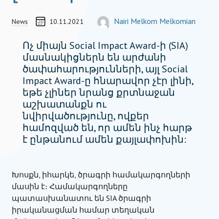
Progra
CREATED ON
ՀԵՂԻՆԱԿ
Nairi Melkom Melkomian
News
10.11.2021
COORDINATOR, TEAM MEMBER
nairi.melkom-melkomian@socialimpactaw
Ոչ միայն Social Impact Award-ի (SIA)
մասնակիցներն են արժանի
ծափահարությունների, այլ Social
Impact Award-ը հնարավոր չէր լինի,
եթե չլիներ նրանց քրտնաջան
աշխատանքն ու
նվիրվածությունը, ովքեր
համոզված են, որ ամեն ինչ հարթ
է ընթանում ամեն քայլափոխին:
Խոսքն, իհարկե, ծրագրի համակարգողների
մասին է։ Համակարգողները
պատասխանատու են SIA ծրագրի
իրականացման համար տեղական