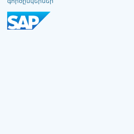
գործընկերներ
Social Impact Award Teams
Armenia
Austria
Bulgaria
Congo (DRC)
Croatia
Czechia