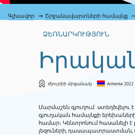
Գլխավոր
Շրջանավարտների համայնք
ՁԵՌՆԱՐԿՈՒԹՅՈՒՆ
Իրակա
Ժյուրիի մրցանակ
Armenia 2022
Մարմաշեն գյուղում ստեղծվելու
գյուղական համայնքի երեխաներ
համար։ Կենտրոնում հասանելի է 
լեզուների, դասապատրաստման,