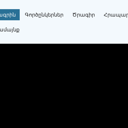
րագրին
Գործընկերներ
Ծրագիր
Հրապար
ամայնք