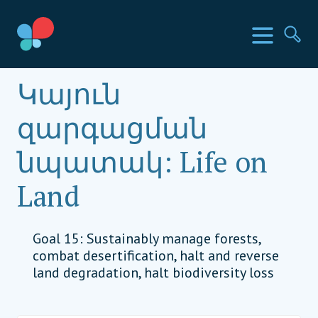
Skip
to
SIA երկրներ
Ընտր
Որ
content
Social Impact Award Armenia
Կայուն
զարգացման
նպատակ:
Life on
Land
Goal 15: Sustainably manage forests,
combat desertification, halt and reverse
land degradation, halt biodiversity loss